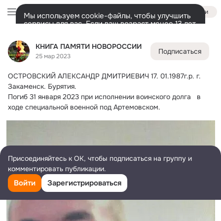
Войти
Мы используем cookie-файлы, чтобы улучшить
сервисы для вас. Если ваш возраст менее 13 лет,
настроить cookie-файлы должен ваш законный
КНИГА ПАМЯТИ НОВОРОССИИ
представитель.
Больше информации
КНИГА ПАМЯТИ НОВОРОССИИ
Подписаться
Разрешить все
Настроить
Лента
Участники
Темы
Фото
Ещё
73K
21K
23K
25 мар 2023
ОСТРОВСКИЙ АЛЕКСАНДР ДМИТРИЕВИЧ 17.
 01.1987г.р. г. 
Дополнительная
колонка
Всё
21 303
Обсуждаемые
Закаменск. Бурятия.
Погиб 31 января 2023 при исполнении воинского долга   в 
ходе специальной военной под Артемовском.
Присоединяйтесь к ОК, чтобы подписаться на группу и
комментировать публикации.
Войти
Зарегистрироваться