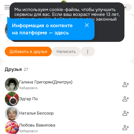
Войти
Мы используем cookie-файлы, чтобы улучшить
сервисы для вас. Если ваш возраст менее 13 лет,
настроить cookie-файлы должен ваш законный
Татьяна Гордеева
представитель.
Больше информации
Информация о контенте
Разрешить все
Настроить
на платформе — здесь
Хабаровск
5 февраля (72 года)
Подробнее
Добавить в друзья
Написать
Друзья
27
Галина Григорян(Дмитрук)
Хабаровск
Эдгар По
Наталья Белозор
Любовь Вавилова
Хабаровск