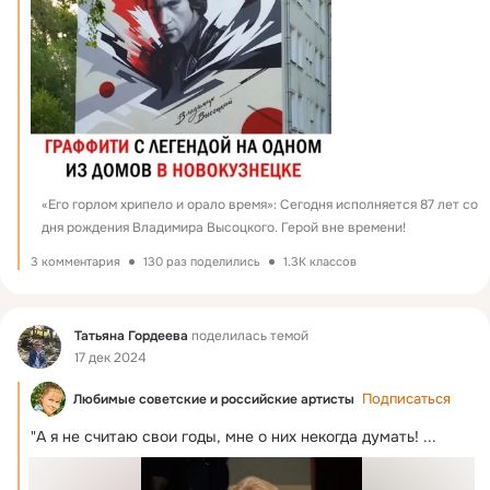
«Его горлом хрипело и орало время»: Сегодня исполняется 87 лет со 
дня рождения Владимира Высоцкого. Герой вне времени!
3 комментария
130 раз поделились
1.3K классов
Фид
Татьяна Гордеева
поделилась темой
17 дек 2024
Подписаться
Любимые советские и российские артисты
"А я не считаю свои годы, мне о них некогда думать!
 ...