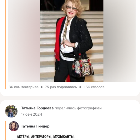
36 комментариев
75 раз поделились
1.5K классов
Фид
Татьяна Гордеева
поделилась фотографией
17 сен 2024
Татьяна Гиндер