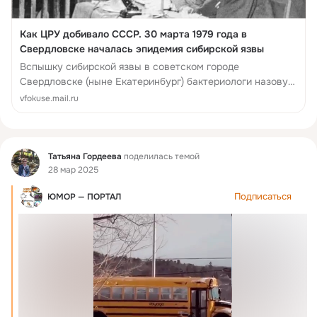
Как ЦРУ добивало СССР. 30 марта 1979 года в
Свердловске началась эпидемия сибирской язвы
Вспышку сибирской язвы в советском городе
Свердловске (ныне Екатеринбург) бактериологи назовут
удавшимся, но не доказанным терактом.
vfokuse.mail.ru
Фид
Татьяна Гордеева
поделилась темой
28 мар 2025
Подписаться
ЮМОР — ПОРТАЛ