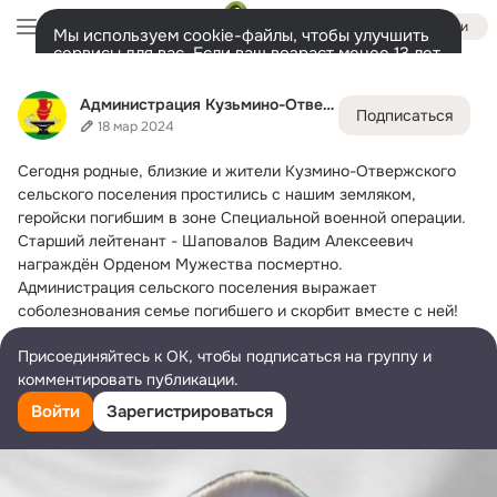
Войти
Мы используем cookie-файлы, чтобы улучшить
сервисы для вас. Если ваш возраст менее 13 лет,
настроить cookie-файлы должен ваш законный
Администрация Кузьмино-Отвержского поселения
представитель.
Больше информации
Администрация Кузьмино-Отвержского поселения
Подписаться
Разрешить все
Настроить
Лента
Участники
Темы
Фото
Ещё
344
751
2K
18 мар 2024
Сегодня родные, близкие и жители Кузмино-Отвержского 
Дополнительная
колонка
Всё
751
Обсуждаемые
сельского поселения простились с нашим земляком, 
геройски погибшим в зоне Специальной военной операции.
Старший лейтенант - Шаповалов Вадим Алексеевич 
награждён Орденом Мужества посмертно.
Администрация сельского поселения выражает 
соболезнования семье погибшего и скорбит вместе с ней!
Вечная и Светлая Память Герою.
Присоединяйтесь к ОК, чтобы подписаться на группу и
комментировать публикации.
Войти
Зарегистрироваться