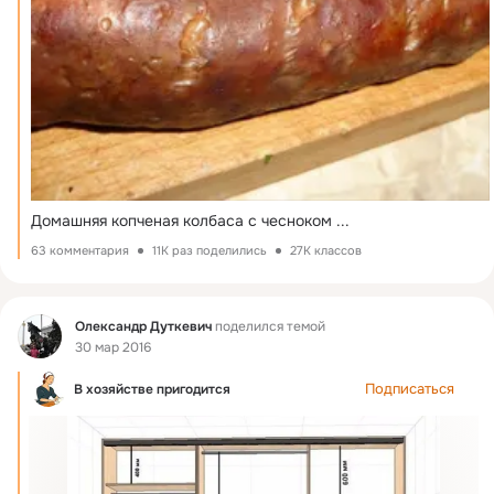
Домашняя копченая колбаса с чесноком
 ...
63 комментария
11K раз поделились
27K классов
Фид
Олександр Дуткевич
поделился темой
30 мар 2016
Подписаться
В хозяйстве пригодится