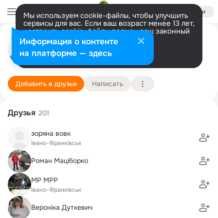
Войти
Мы используем cookie-файлы, чтобы улучшить
сервисы для вас. Если ваш возраст менее 13 лет,
настроить cookie-файлы должен ваш законный
Олександр Дуткевич
представитель.
Больше информации
Информация о контенте
Разрешить все
Настроить
на платформе — здесь
м.Тисмениця
29 августа (46 лет)
Тысменицкая школа
Подробнее
Добавить в друзья
Написать
Друзья
201
зоряна вовк
Івано-Франківськ
Роман Маціборко
MP MPP
Івано-Франківськ
Вероніка Дуткевич