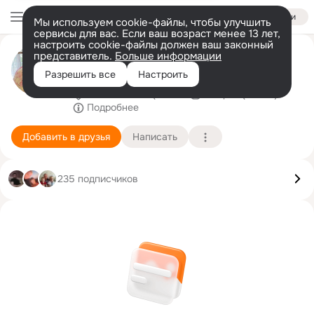
Войти
Мы используем cookie-файлы, чтобы улучшить
сервисы для вас. Если ваш возраст менее 13 лет,
настроить cookie-файлы должен ваш законный
Оксана Черепанова
представитель.
Больше информации
мраморный карьер.
Разрешить все
Настроить
г. Полысаево (Кемеровская область)
1 марта (47 лет)
Подробнее
Добавить в друзья
Написать
235 подписчиков