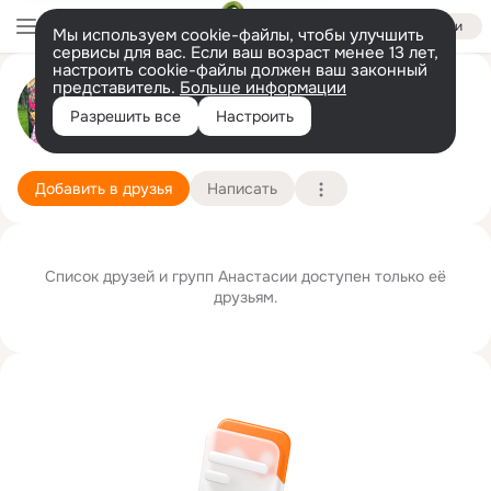
Войти
Мы используем cookie-файлы, чтобы улучшить
сервисы для вас. Если ваш возраст менее 13 лет,
настроить cookie-файлы должен ваш законный
Анастасия Красноярова
представитель.
Больше информации
Разрешить все
Настроить
г. Закаменск (Закаменский район)
29 октября
Подробнее
Добавить в друзья
Написать
Список друзей и групп Анастасии доступен только её
друзьям.