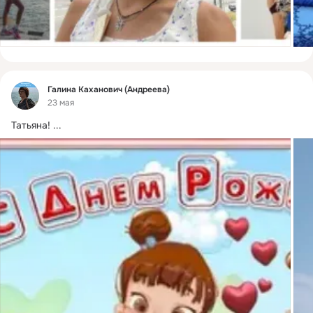
Фид
Галина Каханович (Андреева)
23 мая
Татьяна!
 ...