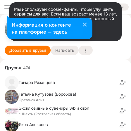
Войти
Мы используем cookie-файлы, чтобы улучшить
сервисы для вас. Если ваш возраст менее 13 лет,
настроить cookie-файлы должен ваш законный
Галина Каханович (Андреева)
представитель.
Больше информации
Информация о контенте
Разрешить все
Настроить
на платформе — здесь
Чита (Сретенск)
6 апреля (74 года)
1 школа
Подробнее
Добавить в друзья
Написать
Друзья
474
Тамара Рязанцева
Татьяна Кутузова (Боробова)
Сретенск Алия
Эксклюзивные сувениры wb и ozon
г. Шахты (Ростовская область)
Яков Алексеев