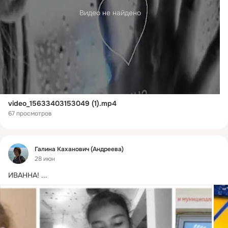
Видео не найдено
video_15633403153049 (1).mp4
67 просмотров
Фид
Галина Каханович (Андреева)
28 июн
ИВАННА!
 ...