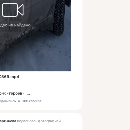
део не найдено
20369.mp4
оих «героев»!
 ...
поделились
388 классов
мартынова
поделилась фотографией