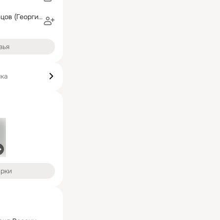
Николай Кузнецов (Георгиевич)
зья
ика
арки