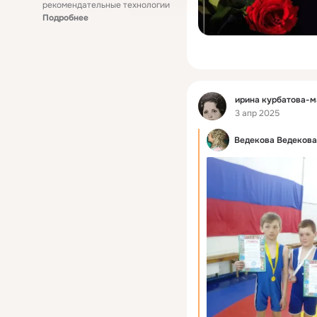
рекомендательные технологии
Подробнее
Фид
ирина курбатова-
3 апр 2025
Ведекова Ведекова