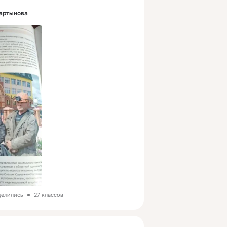
артынова
делились
27 классов