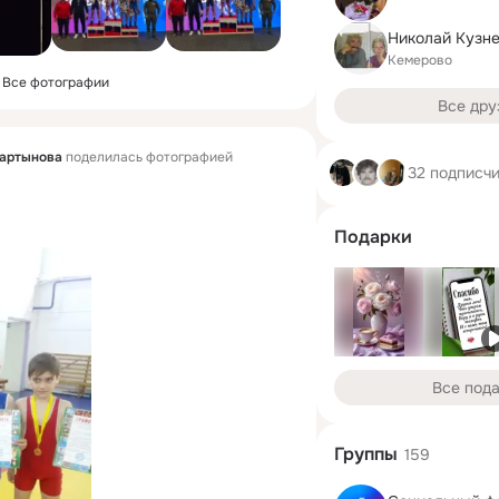
Кемерово
Все фотографии
Все дру
мартынова
поделилась фотографией
32 подписч
Подарки
Все под
Группы
159