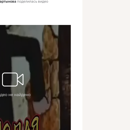
мартынова
поделилась видео
део не найдено