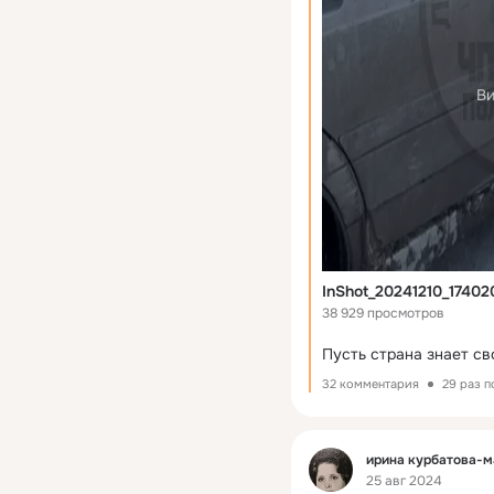
Ви
InShot_20241210_1740
38 929 просмотров
Пусть страна знает св
32 комментария
29 раз 
Фид
ирина курбатова-
25 авг 2024