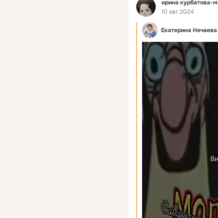
Фид
ирина курбатова-
10 авг 2024
Екатерина Нечаева
Ви