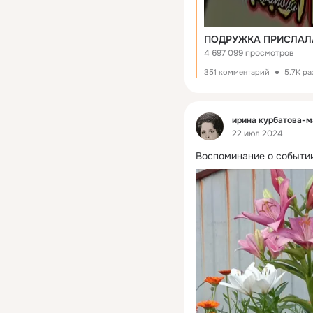
4 697 099 просмотров
351 комментарий
5.7K р
Фид
ирина курбатова-
22 июл 2024
Воспоминание о событии