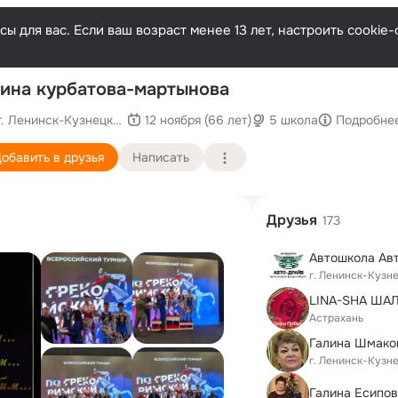
ы для вас. Если ваш возраст менее 13 лет, настроить cooki
ина курбатова-мартынова
г. Ленинск-Кузнецкий (Кемеровская область)
12 ноября (66 лет)
5 школа
Подробне
обавить в друзья
Написать
Друзья
173
Автошкола Ав
г. Ленинск-Кузн
Астрахань
г. Ленинск-Кузн
Галина Есипо