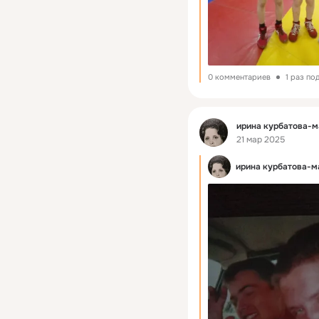
0 комментариев
1 раз по
Фид
ирина курбатова-
21 мар 2025
ирина курбатова-м