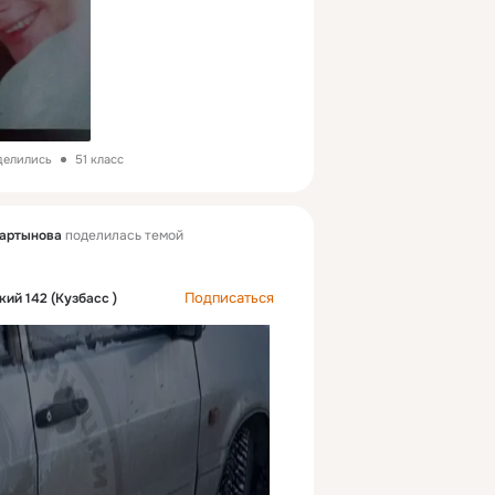
оделились
51 класс
мартынова
поделилась темой
Подписаться
ий 142 (Кузбасс )