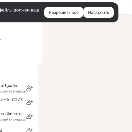
Войти
e-файлы должен ваш
Разрешить все
Настроить
Правая
Сейчас на сайте
колонка
е
то-Драйв
ецкий (Кемеровская область)
LINA-SHA ШАЛИНА -СТИХИ Я
Галина Шмакова (Филатова)
ецкий (Кемеровская область)
ва