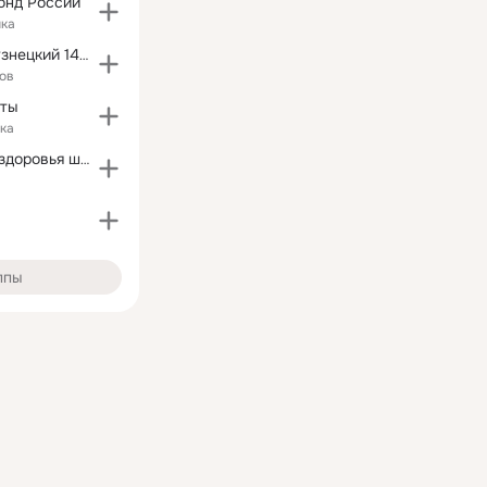
онд России
ика
Чп Ленинск-Кузнецкий 142 (Кузбасс )
ов
пты
ка
Центр охраны здоровья шахтёров
ппы