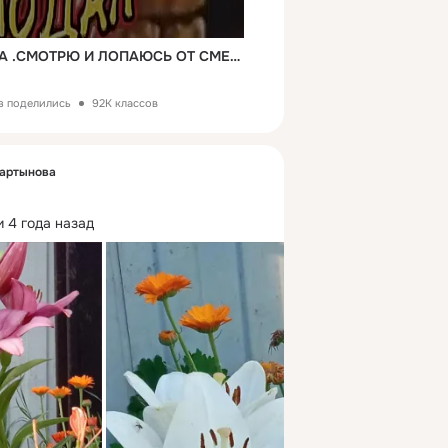
ПОДРУЖКА ПРИСЛАЛА .СМОТРЮ И ЛОПАЮСЬ ОТ СМЕХА!))))
аз поделились
92K классов
мартынова
 4 года назад