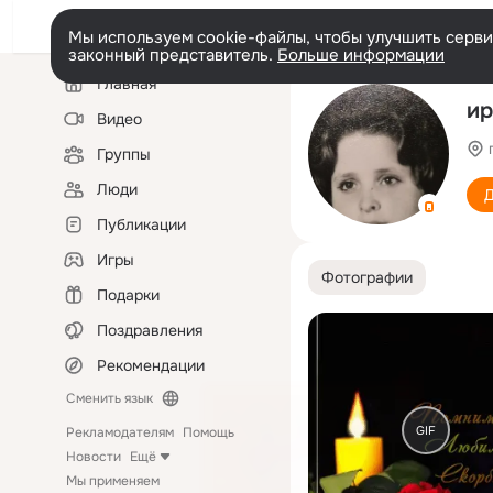
Мы используем cookie-файлы, чтобы улучшить сервис
законный представитель.
Больше информации
Левая
Главная
колонка
ир
Видео
Группы
Люди
Д
Публикации
Игры
Фотографии
Подарки
Поздравления
Рекомендации
Сменить язык
GIF
Рекламодателям
Помощь
Новости
Ещё
Мы применяем