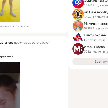
Социальный ф
235422 подписч
36568 подписчик
Мамины реце
делились
7 классов
623823 подписчи
1391 подписчик
мартынова
поделилась фотографией
Игорь Мёдов
7042 подписчика
артынова
Все гру