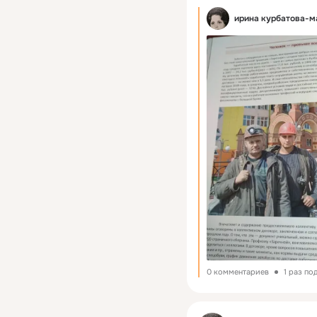
ирина курбатова-м
0 комментариев
1 раз по