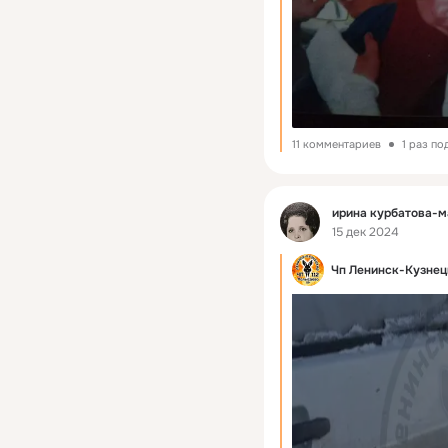
11 комментариев
1 раз п
Фид
ирина курбатова-
15 дек 2024
Чп Ленинск-Кузнецк