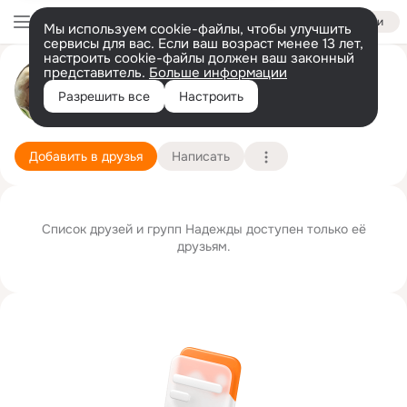
Войти
Мы используем cookie-файлы, чтобы улучшить
сервисы для вас. Если ваш возраст менее 13 лет,
настроить cookie-файлы должен ваш законный
Надежда Мухина (Осипова)
представитель.
Больше информации
Разрешить все
Настроить
г. Лиски (Лискинский район)
20 апреля (67 лет)
Подробнее
Добавить в друзья
Написать
Список друзей и групп Надежды доступен только её
друзьям.