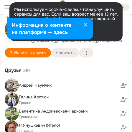
Войти
Мы используем cookie-файлы, чтобы улучшить
сервисы для вас. Если ваш возраст менее 13 лет,
настроить cookie-файлы должен ваш законный
УНИВЕРСИТЕТ Мудрость и
представитель.
Больше информации
Информация о контенте
долголетие
Разрешить все
Настроить
на платформе — здесь
Ошмяны
1 февраля (14 лет)
Подробнее
Добавить в друзья
Написать
Друзья
310
Андрей Наумчик
Галина Костюк
Гродно
Валентина Андриевская-Наркович
Гравжишки
Л Янушкевич (Ягело)
Ошмяны