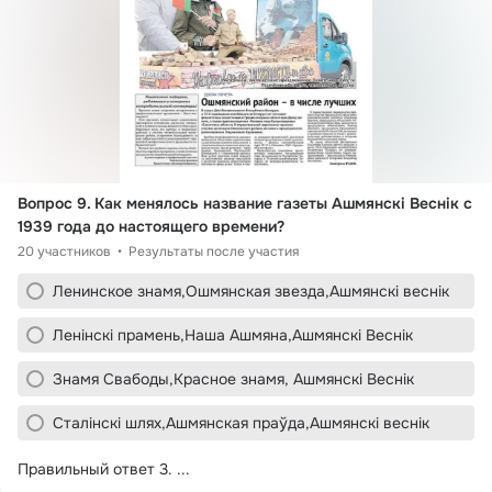
Вопрос 9. Как менялось название газеты Ашмянскі Веснік с 
1939 года до настоящего времени?
20 участников
Результаты после участия
Ленинское знамя,Ошмянская звезда,Ашмянскі веснік
Ленінскі прамень,Наша Ашмяна,Ашмянскі Веснік
Знамя Свабоды,Красное знамя, Ашмянскі Веснік
Сталінскі шлях,Ашмянская праўда,Ашмянскі веснік
Правильный ответ 3.
 ...