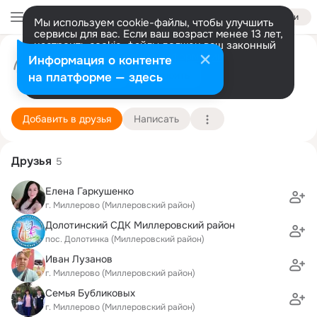
Войти
Мы используем cookie-файлы, чтобы улучшить
сервисы для вас. Если ваш возраст менее 13 лет,
настроить cookie-файлы должен ваш законный
представитель.
Больше информации
ООО Амилко
Информация о контенте
Разрешить все
Настроить
на платформе — здесь
6 июля (20 лет)
Подробнее
Добавить в друзья
Написать
Друзья
5
Елена Гаркушенко
г. Миллерово (Миллеровский район)
Долотинский СДК Миллеровский район
пос. Долотинка (Миллеровский район)
Иван Лузанов
г. Миллерово (Миллеровский район)
Семья Бубликовых
г. Миллерово (Миллеровский район)