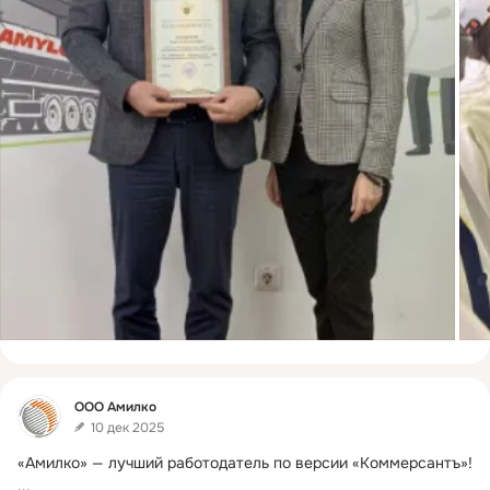
Фид
ООО Амилко
10 дек 2025
«Амилко» — лучший работодатель по версии «Коммерсантъ»!
...