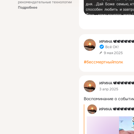
рекомендательные технологии
Подробнее
Фид
ИРИНА 🕊🕊🕊🕊🕊
Всё ОК!
9 мая 2025
#бессмертныйполк
Фид
ИРИНА 🕊🕊🕊🕊🕊
3 апр 2025
Воспоминание о событии
ИРИНА 🕊🕊🕊🕊🕊🕊