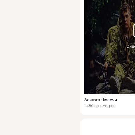
Вид
Зажгите 🕯свечи
1 480 просмотров