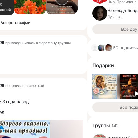
Нью-Провиденс
Надежда Бонд
Луганск
Все фотографии
Все дру
🕊
присоединилась к марафону группы
60 подписч
Подарки
🕊
поделилась заметкой
 3 года назад
Все под
🕊
Группы
142