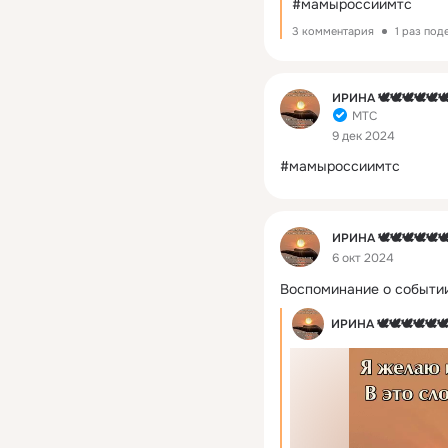
#мамыроссиимтс
3 комментария
1 раз под
Фид
ИРИНА 🕊🕊🕊🕊🕊
МТС
9 дек 2024
#мамыроссиимтс
Фид
ИРИНА 🕊🕊🕊🕊🕊
6 окт 2024
Воспоминание о событии
ИРИНА 🕊🕊🕊🕊🕊🕊