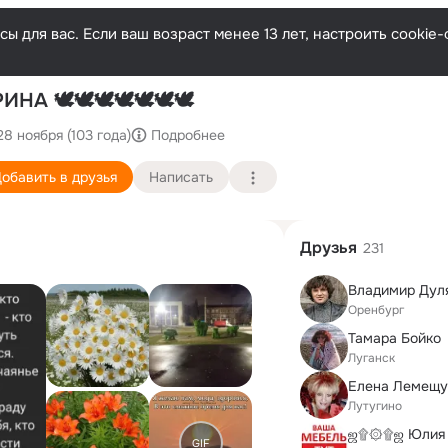
ы для вас. Если ваш возраст менее 13 лет, настроить cooki
П
ИНА 🕊🕊🕊🕊🕊🕊🕊
28 ноября (103 года)
Подробнее
обавить в друзья
Написать
Друзья
231
Владимир Дул
Оренбург
Тамара Бойко
Луганск
Елена Лемещу
Лутугино
ஜ۩۞۩ஜ Юлия
GIF