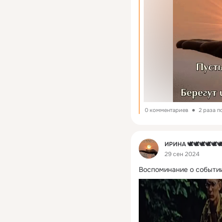
0 комментариев
2 раза 
Фид
ИРИНА 🕊🕊🕊🕊🕊
29 сен 2024
Воспоминание о событии