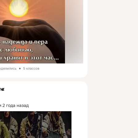
поделились
5 классов
🕊
 2 года назад