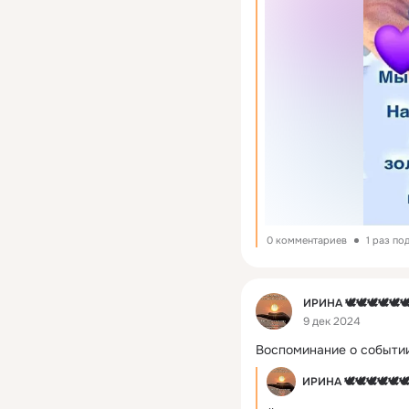
0 комментариев
1 раз по
Фид
ИРИНА 🕊🕊🕊🕊🕊
9 дек 2024
Воспоминание о событии
ИРИНА 🕊🕊🕊🕊🕊🕊