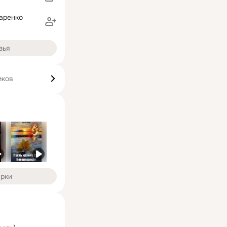
аренко
зья
иков
арки