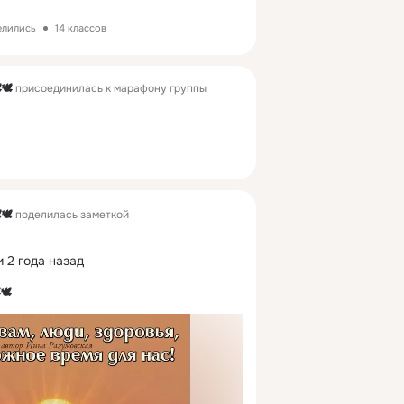
елились
14 классов
🕊
присоединилась к марафону группы
🕊
поделилась заметкой
 2 года назад
🕊