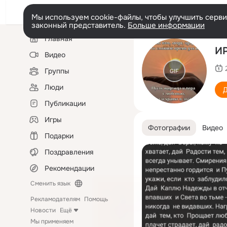
Мы используем cookie-файлы, чтобы улучшить сервис
законный представитель.
Больше информации
Левая
Главная
колонка
ИР
Видео
Группы
GIF
Люди
Д
Публикации
Игры
Фотографии
Видео
Подарки
Поздравления
Рекомендации
Сменить язык
Рекламодателям
Помощь
Новости
Ещё
Мы применяем