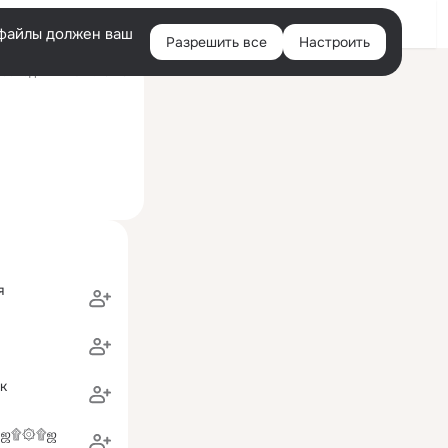
Войти
e-файлы должен ваш
Разрешить все
Настроить
Правая
оследний визит: 19:49
колонка
я
к
 ஜ۩۞۩ஜ