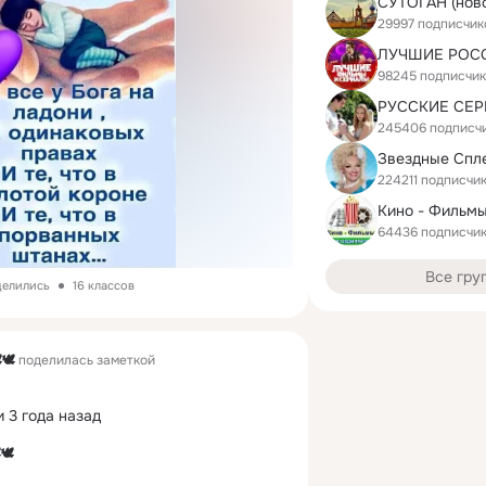
СУТОГАН (нов
29997 подписчик
98245 подписчи
245406 подписч
Звездные Спл
224211 подписчи
Кино - Фильмы
64436 подписчи
Все гру
делились
16 классов
🕊
поделилась заметкой
 3 года назад
🕊