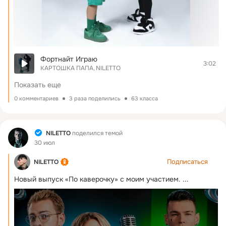
Фортнайт Играю
3:02
КАРТОШКА ПАПА
NILETTO
Показать еще
0 комментариев
3 раза поделились
63 класса
Фид
NILETTO
поделился темой
30 июл
Подписаться
NILETTO
Новый выпуск «По каверочку» с моим участием.
 ...