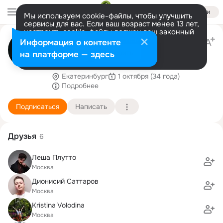
Войти
Мы используем cookie-файлы, чтобы улучшить
сервисы для вас. Если ваш возраст менее 13 лет,
настроить cookie-файлы должен ваш законный
NILETTO
представитель.
Больше информации
Информация о контенте
Концерты: +79251000800 Ирина (WhatsApp)
Разрешить все
Настроить
на платформе — здесь
Реклама, PR: +79253760797 Дениc №
5346854511
Екатеринбург
1 октября (34 года)
Подробнее
Подписаться
Написать
Друзья
6
Леша Плутто
Москва
Дионисий Саттаров
Москва
Kristina Volodina
Москва