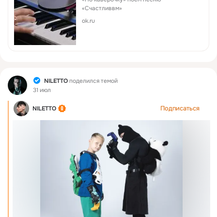
«Счастливвм»
ok.ru
Фид
NILETTO
поделился темой
31 июл
Подписаться
NILETTO