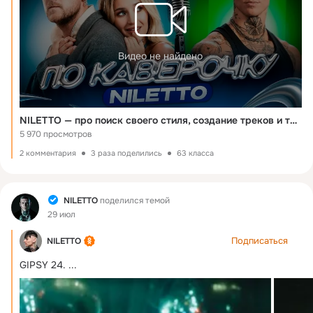
Видео не найдено
NILETTO — про поиск своего стиля, создание треков и танцевальное прошлое | ПО КАВЕРОЧКУ | NANSI & SIDOROV
5 970 просмотров
2 комментария
3 раза поделились
63 класса
Фид
NILETTO
поделился темой
29 июл
Подписаться
NILETTO
GIPSY 24.
 ...