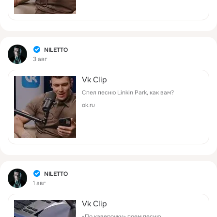
Фид
NILETTO
3 авг
Vk Clip
Спел песню Linkin Park, как вам?
ok.ru
Фид
NILETTO
1 авг
Vk Clip
«По каверочку» поем песню