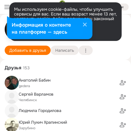
Войти
Мы используем cookie-файлы, чтобы улучшить
сервисы для вас. Если ваш возраст менее 13 лет,
настроить cookie-файлы должен ваш законный
Иосиф Райхман
представитель.
Больше информации
Информация о контенте
Разрешить все
Настроить
на платформе — здесь
Хайфа
19 мая (75 лет)
31 физико-математический лицей
Подробнее
Добавить в друзья
Написать
Друзья
153
Анатолий Бабин
gedera
Сергей Варламов
Челябинск
Людмила Городилова
Юрий Лукич Храпинский
Зарубино