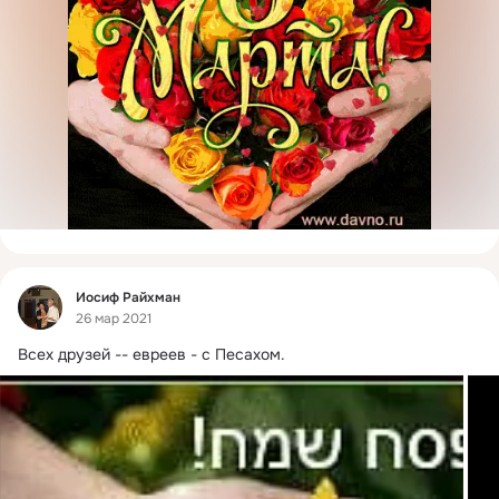
Фид
Иосиф Райхман
26 мар 2021
Всех друзей -- евреев - с Песахом.