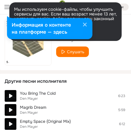
Войти
Мы используем cookie-файлы, чтобы улучшить
сервисы для вас. Если ваш возраст менее 13 лет,
настроить cookie-файлы должен ваш законный
представитель.
Больше информации
Информация о контенте
Shadow
Разрешить все
Настроить
на платформе — здесь
Den Mayer
Слушать
Другие песни исполнителя
You Bring The Cold
6:23
Den Mayer
Magrib Dream
5:59
Den Mayer
Empty Space (Original Mix)
6:12
Den Mayer