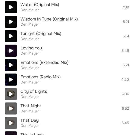
Water (Original Mix)
7:39
Den Mayer
Wisdom In Tune (Original Mix)
6:21
Den Mayer
Tonight (Original Mix)
5:51
Den Mayer
Loving You
5:49
Den Mayer
Emotions (Extended Mix)
6:21
Den Mayer
Emotions (Radio Mix)
4:20
Den Mayer
City of Lights
6:36
Den Mayer
That Night
6:52
Den Mayer
That Day
6:45
Den Mayer
This Is Love